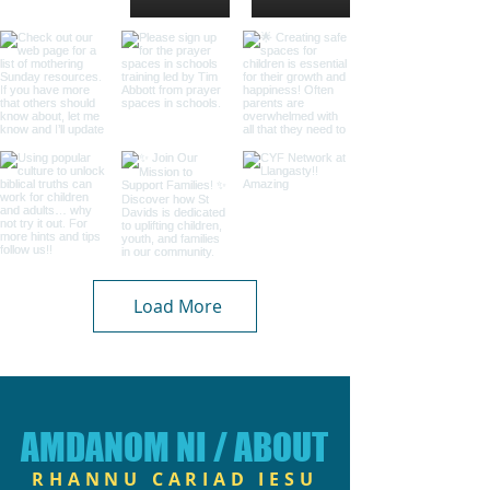
Load More
AMDANOM NI / ABOUT
RHANNU CARIAD IESU