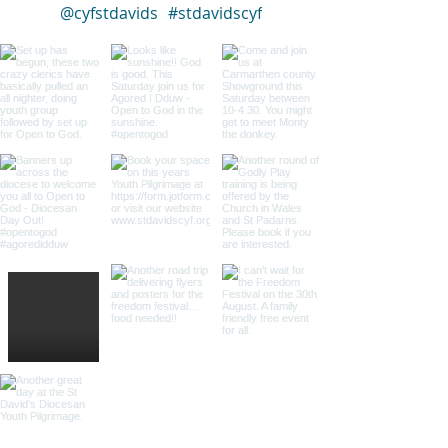
@cyfstdavids
#stdavidscyf