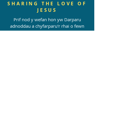
SHARING THE LOVE OF
JESUS
Prif nod y wefan hon yw Darparu
adnoddau a chyfarparu'r rhai o fewn
Esgobaeth Tyddewi sy'n gweithio gyda
Phlant, Pobl Ifanc a theuluoedd. Mae’n
lle i rannu digwyddiadau, gofyn am a
rhoi cymorth, rhannu arferion diogel a
gorau, ac i fod yn ganolbwynt i bawb
sy’n gweithio yn y maes. Mae'n wefan
sydd yn cynyddu a fydd yn tyfu'n
organig. Er y gall pawb edrych ar y
wefan a chael mynediad at wybodaeth
am ddigwyddiadau, dim ond y rhai sy'n
aelodau fydd yn gallu cael mynediad i'r
fforymau, oherwydd mae angen iddynt
fod yn fan diogel. Os hoffech ddod yn
aelod cysylltwch â'r
Parch Sophie.