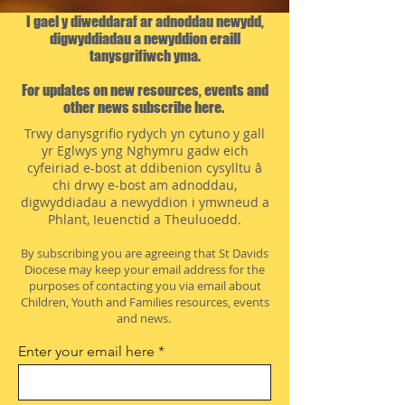
I gael y diweddaraf ar adnoddau newydd,
digwyddiadau a newyddion eraill
tanysgrifiwch yma.
For updates on new resources, events and
other news subscribe here.
Trwy danysgrifio rydych yn cytuno y gall
yr Eglwys yng Nghymru gadw eich
cyfeiriad e-bost at ddibenion cysylltu â
chi drwy e-bost am adnoddau,
digwyddiadau a newyddion i ymwneud a
Phlant, Ieuenctid a Theuluoedd.
By subscribing you are agreeing that St Davids
Diocese may keep your email address for the
purposes of contacting you via email about
Children, Youth and Families resources, events
and news.
Enter your email here