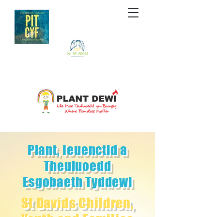
Plant, Ieuenctid a
Theuluoedd
Esgobaeth Tyddewi
St Davids Children,